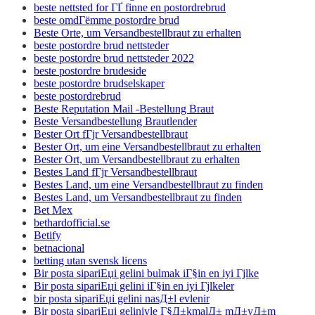
beste nettsted for ГҐ finne en postordrebrud
beste omdГёmme postordre brud
Beste Orte, um Versandbestellbraut zu erhalten
beste postordre brud nettsteder
beste postordre brud nettsteder 2022
beste postordre brudeside
beste postordre brudselskaper
beste postordrebrud
Beste Reputation Mail -Bestellung Braut
Beste Versandbestellung Brautlender
Bester Ort fГјr Versandbestellbraut
Bester Ort, um eine Versandbestellbraut zu erhalten
Bester Ort, um Versandbestellbraut zu erhalten
Bestes Land fГјr Versandbestellbraut
Bestes Land, um eine Versandbestellbraut zu finden
Bestes Land, um Versandbestellbraut zu finden
Bet Mex
bethardofficial.se
Betify
betnacional
betting utan svensk licens
Bir posta sipariЕџi gelini bulmak iГ§in en iyi Гјlke
Bir posta sipariЕџi gelini iГ§in en iyi Гјlkeler
bir posta sipariЕџi gelini nasД±l evlenir
Bir posta sipariЕџi geliniyle Г§Д±kmalД± mД±yД±m