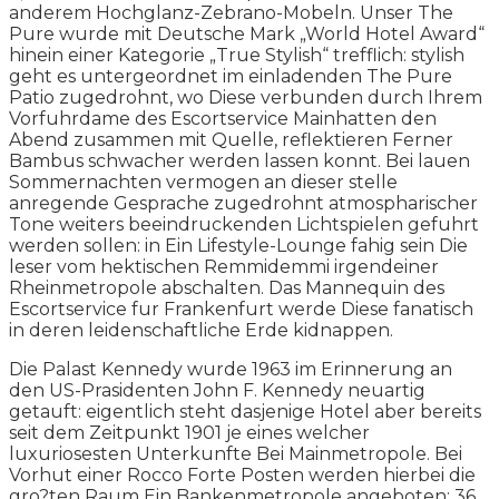
anderem Hochglanz-Zebrano-Mobeln. Unser The
Pure wurde mit Deutsche Mark „World Hotel Award“
hinein einer Kategorie „True Stylish“ trefflich: stylish
geht es untergeordnet im einladenden The Pure
Patio zugedrohnt, wo Diese verbunden durch Ihrem
Vorfuhrdame des Escortservice Mainhatten den
Abend zusammen mit Quelle, reflektieren Ferner
Bambus schwacher werden lassen konnt. Bei lauen
Sommernachten vermogen an dieser stelle
anregende Gesprache zugedrohnt atmospharischer
Tone weiters beeindruckenden Lichtspielen gefuhrt
werden sollen: in Ein Lifestyle-Lounge fahig sein Die
leser vom hektischen Remmidemmi irgendeiner
Rheinmetropole abschalten. Das Mannequin des
Escortservice fur Frankenfurt werde Diese fanatisch
in deren leidenschaftliche Erde kidnappen.
Die Palast Kennedy wurde 1963 im Erinnerung an
den US-Prasidenten John F. Kennedy neuartig
getauft: eigentlich steht dasjenige Hotel aber bereits
seit dem Zeitpunkt 1901 je eines welcher
luxuriosesten Unterkunfte Bei Mainmetropole. Bei
Vorhut einer Rocco Forte Posten werden hierbei die
gro?ten Raum Ein Bankenmetropole angeboten: 36