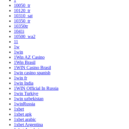
1
10050_tr
10120_tr
10310_sat
10350_tr
10350tr
1041i
10500_wa2
11
1w
1win
1Win AZ Casino
1Win Brasil
1WIN Casino Brasil
1win casino spanish
1win fr
1win India
1WIN Official In Russia
1win Turkiye
1win uzbekistan
1winRussia
1xbet
1xbet apk
1xbet arabic
1xbet Argentina