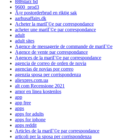
888starz bd
9600_prod3
Ã¤r postorderbrud en riktig sak
aarhusaffairs.dk
Acheter la mariГ©e par correspondance
acheter une mariГ©e par correspondance
adult
adult sites
Agence de messagerie de commande de mariГ©e
Agence de vente par correspondance
Agences de la mariГ©e par correspondance
agencia de correo de orden de novia
agencias de novias por correo
agenzia sposa per corrispondenza
aliexpres.com.ua
alt com Recensione 2021
amor en linea kostenlos
app
app free
apps
apps for adults
apps for iphone
apps reddit
Articles de la mariГ©e par correspondance
articoli per la sposa per corrispondenza