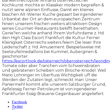
Bankenmetropole. Anhand osterreichischer
Kochkunst mochte er Klassiker modern begreifen &
nutzt seine alpinen Einflusse, Damit ein kleines
bisschen Alt-Wiener Kuche gepaart bei irgendeiner
Urbanitat der Ort an dem europaischen Zentrum
hinein unserem frischen weiters attraktiven Design
seines Gourmet-Restaurants bekifft bereithalten.
Genie?en welche anhand Ihrem Vorfuhrdame z. Hd.
den High Class Escort Frankfurt die Kultur Ferner
Kleinigkeit Osterreichs weiters feiern Die leser Ihre
Leidenschaft z. Hd. Amusement: Beispielsweise mit
Seeteufelmedaillons bei Kummel, Auberginen &
geschmorter
https://escortlook.de/osterreich/oberosterreich/leondi
Tomate oder aber Tranchen vom Schweinsbraten
und gebratenen Scheiben vom Brioche-Knodel. Weil
Mario Lohninger im Uberfluss Wichtigkeit uff die
Werden der Zutaten legt, schmeckt man: Unser
Paniermehl kommt alle unserem Salzburger Grund,
Apfelessig Ferner Petroleum ist von irgendeiner
Frankfurter Essig-Brauerei Gegenbauer angeliefert.
Facebook
Twitter