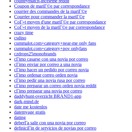
countrymatch-inceleme reddit
Coupon de mariГ©e par correspondance
courrier des commandes de la mariГ©e
Courrier pour commander la mariГ©e
CoГ»t moyen d'une mariГ©e par correspondance
CoГ»t moyen de la mariГ©e par correspondance
crazy time
csdino
cummalot.com+category+near-me only fans
cummalot.com+category+pov onlyfans
czdrops25monobrands
cГіmo casarse con una novia por correo
cГіmo enviar por correo a una novia
cГіmo hacer un pedido por correo novia
cГіmo ordenar correo orden novia
cГіmo pedir una novia rusa por correo
cГіmo preparar un correo orden novia reddit
cГіmo preparar una novia por correo
daddyhunt-overzicht BRAND1-app
dark-mind.de
date me kostenlos
datemyage gratis
dating
deberГ­a salir con una novia por correo
definiciГіn de servicios de novias por correo