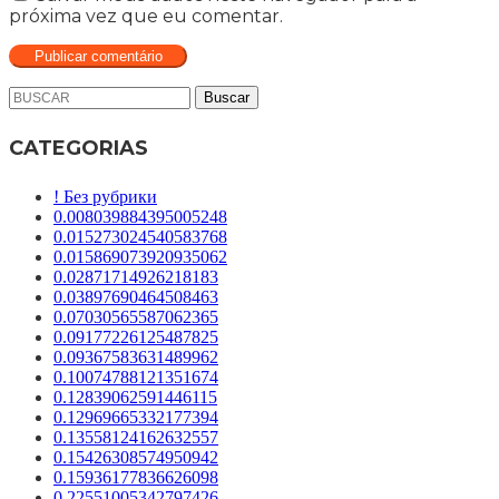
próxima vez que eu comentar.
Buscar
CATEGORIAS
! Без рубрики
0.008039884395005248
0.015273024540583768
0.015869073920935062
0.02871714926218183
0.03897690464508463
0.07030565587062365
0.09177226125487825
0.09367583631489962
0.10074788121351674
0.12839062591446115
0.12969665332177394
0.13558124162632557
0.15426308574950942
0.15936177836626098
0.22551005342797426