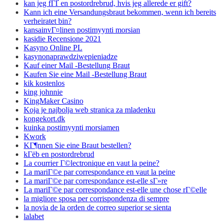
kan jeg fГҐ en postordrebrud, hvis jeg allerede er gift?
Kann ich eine Versandungsbraut bekommen, wenn ich bereits
verheiratet bin?
kansainvГ¤linen postimyynti morsian
kasidie Recensione 2021
Kasyno Online PL
kasynonaprawdziwepieniadze
Kauf einer Mail -Bestellung Braut
Kaufen Sie eine Mail -Bestellung Braut
kik kostenlos
king johnnie
KingMaker Casino
Koja je najbolja web stranica za mladenku
kongekort.dk
kuinka postimyynti morsiamen
Kwork
KГ¶nnen Sie eine Braut bestellen?
kГёb en postordrebrud
La courrier Г©lectronique en vaut la peine?
La mariГ©e par correspondance en vaut la peine
La mariГ©e par correspondance est-elle sГ»re
La mariГ©e par correspondance est-elle une chose rГ©elle
la migliore sposa per corrispondenza di sempre
la novia de la orden de correo superior se sienta
lalabet