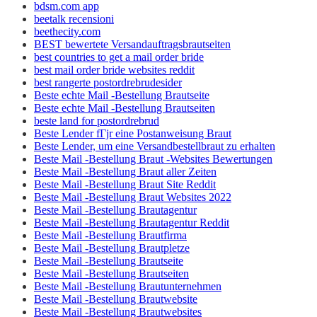
bdsm.com app
beetalk recensioni
beethecity.com
BEST bewertete Versandauftragsbrautseiten
best countries to get a mail order bride
best mail order bride websites reddit
best rangerte postordrebrudesider
Beste echte Mail -Bestellung Brautseite
Beste echte Mail -Bestellung Brautseiten
beste land for postordrebrud
Beste Lender fГјr eine Postanweisung Braut
Beste Lender, um eine Versandbestellbraut zu erhalten
Beste Mail -Bestellung Braut -Websites Bewertungen
Beste Mail -Bestellung Braut aller Zeiten
Beste Mail -Bestellung Braut Site Reddit
Beste Mail -Bestellung Braut Websites 2022
Beste Mail -Bestellung Brautagentur
Beste Mail -Bestellung Brautagentur Reddit
Beste Mail -Bestellung Brautfirma
Beste Mail -Bestellung Brautpletze
Beste Mail -Bestellung Brautseite
Beste Mail -Bestellung Brautseiten
Beste Mail -Bestellung Brautunternehmen
Beste Mail -Bestellung Brautwebsite
Beste Mail -Bestellung Brautwebsites