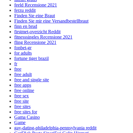
feeld Recensione 2021
ferzu reddit
Finden Sie eine Braut
Finden Sie mir eine Versandbestellbraut
finn en brud
firstmet-overzicht Reddit
fitnesssingles Recensione 2021
fling Recensione 2021
fonbet-gr
for adults
fortune tiger brazil
fr
free
free adult
free and single site
free apps
free online
free sex
free site
free sites
free sites for
Gama Casino
Game
gay-dating-philadelphia-pennsylvania reddit