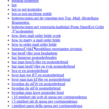
hookup kostenlos
hot
hot or not kostenlos
hot-or-not-inceleme reddit
hottestwomen.net de+meetme-test Top -Mail -Bestellung
Brautseiten.
hottestwomen.net venezuela-kadinlari Posta SipariЕџi Gelin
Д°ncelemeleri
how does mail order bride work
how to marry a mail order bride
how to order mail order bride
huippusГ¤hkГ¶postitilaus morsiamen sivustot.
hur bestГ¤ller post brudarbete
hur fungerar postorderbruden
hur man bestÃ¤ller en postorderbrud
hur man bestГ¤ller en rysk postorderbrud
hva er en postordrebrud
hvor kan jeg fГҐ en postordrebrud
hvor man kan kГёbe en postordrebrud
hvordan du gjГёr en postordrebrud
hvordan du gjГёr postordrebrud
hvordan man laver postordre brud
i 10 migliori siti web di sposa per corrispondenza
i 5 migliori siti di sposa per corrispondenza
i migliori paesi della sposa per corrispondenza