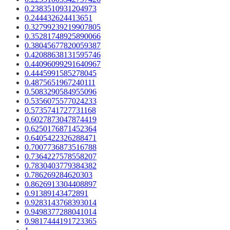
0.2383510931204973
0.244432624413651
0.32799239219907805
0.35281748925890066
0.38045677820059387
0.42088638131595746
0.44096099291640967
0.4445991585278045
0.4875651967240111
0.5083290584955096
0.5356075577024233
0.5735741727731168
0.6027873047874419
0.6250176871452364
0.6405422326288471
0.7007736873516788
0.7364227578558207
0.7830403779384382
0.786269284620303
0.8626913304408897
0.91389143472891
0.9283143768393014
0.9498377288041014
0.9817444191723365