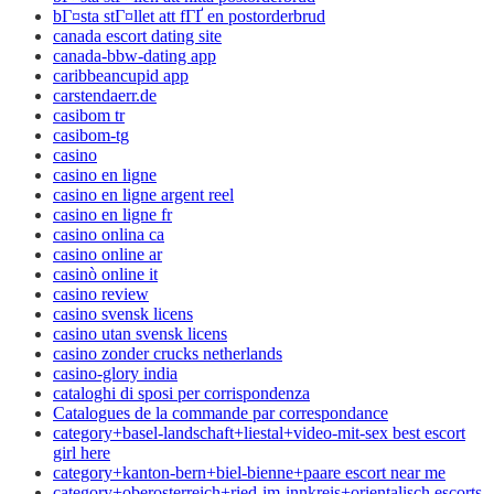
bГ¤sta stГ¤llet att fГҐ en postorderbrud
canada escort dating site
canada-bbw-dating app
caribbeancupid app
carstendaerr.de
casibom tr
casibom-tg
casino
casino en ligne
casino en ligne argent reel
casino en ligne fr
casino onlina ca
casino online ar
casinò online it
casino review
casino svensk licens
casino utan svensk licens
casino zonder crucks netherlands
casino-glory india
cataloghi di sposi per corrispondenza
Catalogues de la commande par correspondance
category+basel-landschaft+liestal+video-mit-sex best escort
girl here
category+kanton-bern+biel-bienne+paare escort near me
category+oberosterreich+ried-im-innkreis+orientalisch escorts