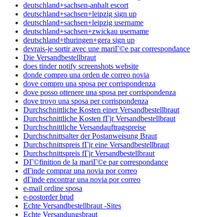
deutschland+sachsen-anhalt escort
deutschland+sachsen+leipzig sign up
deutschland+sachsen+leipzig username
deutschland+sachsen+zwickau username
deutschland+thuringen+gera sign up
devrais-je sortir avec une mariГ©e par correspondance
Die Versandbestellbraut
does tinder notify screenshots website
donde compro una orden de correo novia
dove compro una sposa per corrispondenza
dove posso ottenere una sposa per corrispondenza
dove trovo una sposa per corrispondenza
Durchschnittliche Kosten einer Versandbestellbraut
Durchschnittliche Kosten fГјr Versandbestellbraut
Durchschnittliche Versandauftragspreise
Durchschnittsalter der Postanweisung Braut
Durchschnittspreis fГјr eine Versandbestellbraut
Durchschnittspreis fГјr Versandbestellbraut
DГ©finition de la mariГ©e par correspondance
dГіnde comprar una novia por correo
dГіnde encontrar una novia por correo
e-mail ordine sposa
e-postorder brud
Echte Versandbestellbraut -Sites
Echte Versandungsbraut