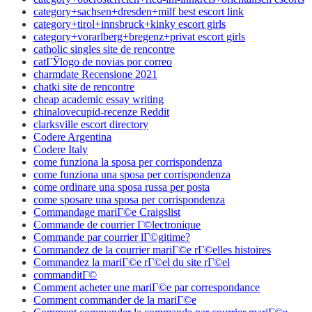
category+sachsen+dresden+milf best escort link
category+tirol+innsbruck+kinky escort girls
category+vorarlberg+bregenz+privat escort girls
catholic singles site de rencontre
catГЎlogo de novias por correo
charmdate Recensione 2021
chatki site de rencontre
cheap academic essay writing
chinalovecupid-recenze Reddit
clarksville escort directory
Codere Argentina
Codere Italy
come funziona la sposa per corrispondenza
come funziona una sposa per corrispondenza
come ordinare una sposa russa per posta
come sposare una sposa per corrispondenza
Commandage mariГ©e Craigslist
Commande de courrier Г©lectronique
Commande par courrier lГ©gitime?
Commandez de la courrier mariГ©e rГ©elles histoires
Commandez la mariГ©e rГ©el du site rГ©el
commanditГ©
Comment acheter une mariГ©e par correspondance
Comment commander de la mariГ©e