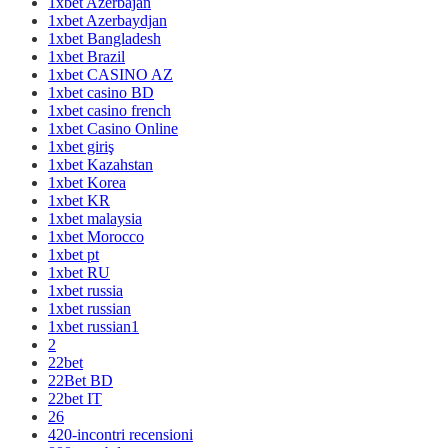
1xbet Azerbajan
1xbet Azerbaydjan
1xbet Bangladesh
1xbet Brazil
1xbet CASINO AZ
1xbet casino BD
1xbet casino french
1xbet Casino Online
1xbet giriş
1xbet Kazahstan
1xbet Korea
1xbet KR
1xbet malaysia
1xbet Morocco
1xbet pt
1xbet RU
1xbet russia
1xbet russian
1xbet russian1
2
22bet
22Bet BD
22bet IT
26
420-incontri recensioni