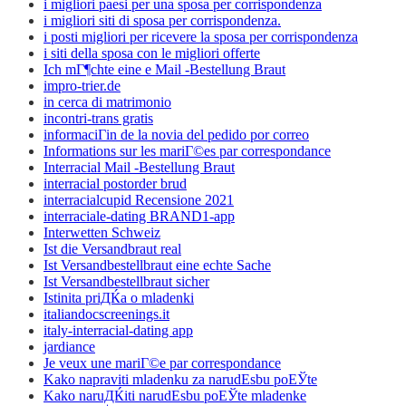
i migliori paesi per una sposa per corrispondenza
i migliori siti di sposa per corrispondenza.
i posti migliori per ricevere la sposa per corrispondenza
i siti della sposa con le migliori offerte
Ich mГ¶chte eine e Mail -Bestellung Braut
impro-trier.de
in cerca di matrimonio
incontri-trans gratis
informaciГіn de la novia del pedido por correo
Informations sur les mariГ©es par correspondance
Interracial Mail -Bestellung Braut
interracial postorder brud
interracialcupid Recensione 2021
interraciale-dating BRAND1-app
Interwetten Schweiz
Ist die Versandbraut real
Ist Versandbestellbraut eine echte Sache
Ist Versandbestellbraut sicher
Istinita priДЌa o mladenki
italiandocscreenings.it
italy-interracial-dating app
jardiance
Je veux une mariГ©e par correspondance
Kako napraviti mladenku za narudЕѕbu poЕЎte
Kako naruДЌiti narudЕѕbu poЕЎte mladenke