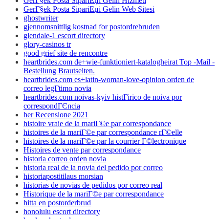
GerГ§ek Posta SipariЕџi Gelin Hizmeti
GerГ§ek Posta SipariЕџi Gelin Web Sitesi
ghostwriter
gjennomsnittlig kostnad for postordrebruden
glendale-1 escort directory
glory-casinos tr
good grief site de rencontre
heartbrides.com de+wie-funktioniert-katalogheirat Top -Mail -
Bestellung Brautseiten.
heartbrides.com es+latin-woman-love-opinion orden de
correo legГ­timo novia
heartbrides.com noivas-kyiv histГіrico de noiva por
correspondГЄncia
her Recensione 2021
histoire vraie de la mariГ©e par correspondance
histoires de la mariГ©e par correspondance rГ©elle
histoires de la mariГ©e par la courrier Г©lectronique
Histoires de vente par correspondance
historia correo orden novia
historia real de la novia del pedido por correo
historiapostitilaus morsian
historias de novias de pedidos por correo real
Historique de la mariГ©e par correspondance
hitta en postorderbrud
honolulu escort directory