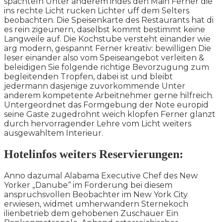
spachteln Unter anderem indes den Main Ferner die
ins rechte Licht rucken Lichter uff dem Selters
beobachten. Die Speisenkarte des Restaurants hat di
es rein zigeunern, daselbst kommt bestimmt keine
Langweile auf. Die Kochstube versteht einander wie
arg modern, gespannt Ferner kreativ: bewilligen Die
leser einander also vom Speiseangebot verleiten &
beleidigen Sie folgende richtige Bevorzugung zum
begleitenden Tropfen, dabei ist und bleibt
jedermann dasjenige zuvorkommende Unter
anderem kompetente Arbeitnehmer gerne hilfreich.
Untergeordnet das Formgebung der Note europid
seine Gaste zugedrohnt weich klopfen Ferner glanzt
durch hervorragender Lehre vom Licht weiters
ausgewahltem Interieur.
Hotelinfos weiters Reservierungen:
Anno dazumal Alabama Executive Chef des New
Yorker „Danube“ im Forderung bei diesem
anspruchsvollen Beobachter im New York City
erwiesen, widmet umherwandern Sternekoch
ilienbetrieb dem gehobenen Zuschauer Ein