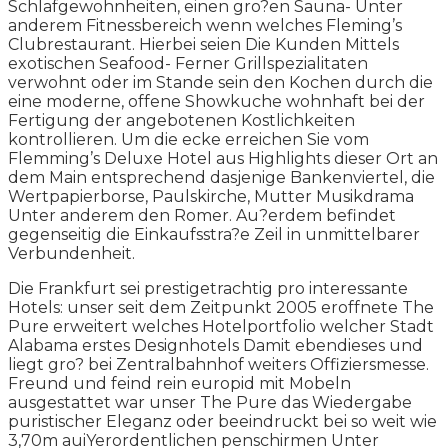
Schlafgewohnheiten, einen gro?en Sauna- Unter
anderem Fitnessbereich wenn welches Fleming’s
Clubrestaurant. Hierbei seien Die Kunden Mittels
exotischen Seafood- Ferner Grillspezialitaten
verwohnt oder im Stande sein den Kochen durch die
eine moderne, offene Showkuche wohnhaft bei der
Fertigung der angebotenen Kostlichkeiten
kontrollieren. Um die ecke erreichen Sie vom
Flemming’s Deluxe Hotel aus Highlights dieser Ort an
dem Main entsprechend dasjenige Bankenviertel, die
Wertpapierborse, Paulskirche, Mutter Musikdrama
Unter anderem den Romer.
Au?erdem befindet
gegenseitig die Einkaufsstra?e Zeil in unmittelbarer
Verbundenheit.
Die Frankfurt sei prestigetrachtig pro interessante
Hotels: unser seit dem Zeitpunkt 2005 eroffnete The
Pure erweitert welches Hotelportfolio welcher Stadt
Alabama erstes Designhotels Damit ebendieses und
liegt gro? bei Zentralbahnhof weiters Offiziersmesse.
Freund und feind rein europid mit Mobeln
ausgestattet war unser The Pure das Wiedergabe
puristischer Eleganz oder beeindruckt bei so weit wie
3,70m auiYerordentlichen penschirmen Unter