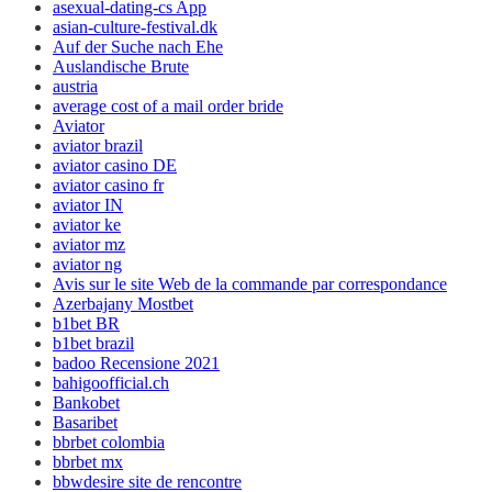
asexual-dating-cs App
asian-culture-festival.dk
Auf der Suche nach Ehe
Auslandische Brute
austria
average cost of a mail order bride
Aviator
aviator brazil
aviator casino DE
aviator casino fr
aviator IN
aviator ke
aviator mz
aviator ng
Avis sur le site Web de la commande par correspondance
Azerbajany Mostbet
b1bet BR
b1bet brazil
badoo Recensione 2021
bahigoofficial.ch
Bankobet
Basaribet
bbrbet colombia
bbrbet mx
bbwdesire site de rencontre