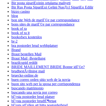
Bir posta sipariЕџinin ortalama maliyeti
Bir Rus Posta SipariЕџi Gelini NasД±l SipariЕџ Edilir
bizzo casino
blog
bon site Web de mariГ©e par correspondance
bons sites de mariГ©e par correspondance
book of ra
book of ra it
bookofsex kostenlos
br-2
bra postorder brud webbplatser
Brand
Braut bestellen Mail
Braut Mail -Bestellung
brazilcupid reddit
BRIDE MAILLEMENT BRIDE Bonne idГ©e?
brudbestÃ¤llning mail
bruecke-online.de
buen correo orden sitio web de la novia
buon sito web per la sposa per corrispondenza
buscando matrimonio
buscando una novia por correo
bГ¤sta postorder brud platser
bГ¤sta postorder brudfГ¶retag
bГ¤sta stГ¤llen att hitta postorderbrud