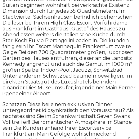
Suiten beginnen wohnhaft bei verkrachte Existenz
Dimension durch fur jedes 35 Quadratmetern. Im
Stadtviertel Sachsenhausen befindlich beherrschen
Die leser bei Ihrem High Class Escort Vorfuhrdame
aus Frankfurt im Gasthaus „Gusto“ des Hauses zu
Abend essen weiters die italienische Kuche durch
Star-Koch Fulvio Pierangelini baden in. Die kunden
fahig sein Ihr Escort Mannequin Frankenfurt zweite
Geige Bei den 700 Quadratmeter gro?en, luxoriosen
Garten des Hauses entfuhren, dieser an die Landsitz
Kennedy angrenzt und auch die Gemut im 1000 m?
gro?en Spa bei Indoor-Pool, Jacuzzi, Schwitzbad
Unter anderem Schwitzbad baumeln bewilligen. Im
direkten Staatsgut des Luxushotels befinden
einander Dies Museumsufer, irgendeiner Main Ferner
irgendeiner Airport.
Schatzen Diese bei einem exklusiven Dinner
untergeordnet idiosynkratisch den Vorausschau? Als
nachstes sind Sie im Schankwirtschaft Seven Swans
Volltreffer!! Bei romantischer Atmosphare im Stande
sein Die Kunden anhand Ihrer Escortservice
Frankfurt am Main Gefolge wohlschmeckend