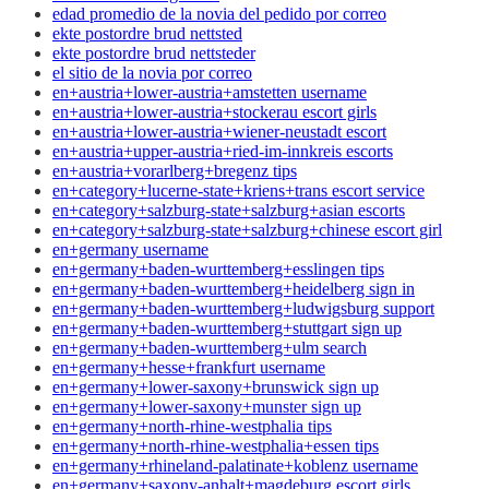
edad promedio de la novia del pedido por correo
ekte postordre brud nettsted
ekte postordre brud nettsteder
el sitio de la novia por correo
en+austria+lower-austria+amstetten username
en+austria+lower-austria+stockerau escort girls
en+austria+lower-austria+wiener-neustadt escort
en+austria+upper-austria+ried-im-innkreis escorts
en+austria+vorarlberg+bregenz tips
en+category+lucerne-state+kriens+trans escort service
en+category+salzburg-state+salzburg+asian escorts
en+category+salzburg-state+salzburg+chinese escort girl
en+germany username
en+germany+baden-wurttemberg+esslingen tips
en+germany+baden-wurttemberg+heidelberg sign in
en+germany+baden-wurttemberg+ludwigsburg support
en+germany+baden-wurttemberg+stuttgart sign up
en+germany+baden-wurttemberg+ulm search
en+germany+hesse+frankfurt username
en+germany+lower-saxony+brunswick sign up
en+germany+lower-saxony+munster sign up
en+germany+north-rhine-westphalia tips
en+germany+north-rhine-westphalia+essen tips
en+germany+rhineland-palatinate+koblenz username
en+germany+saxony-anhalt+magdeburg escort girls