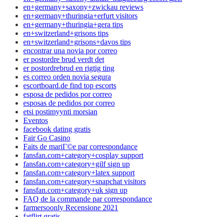
en+germany+saxony+zwickau reviews
en+germany+thuringia+erfurt visitors
en+germany+thuringia+gera tips
en+switzerland+grisons tips
en+switzerland+grisons+davos tips
encontrar una novia por correo
er postordre brud verdt det
er postordrebrud en rigtig ting
es correo orden novia segura
escortboard.de find top escorts
esposa de pedidos por correo
esposas de pedidos por correo
etsi postimyynti morsian
Eventos
facebook dating gratis
Fair Go Casino
Faits de mariГ©e par correspondance
fansfan.com+category+cosplay support
fansfan.com+category+gilf sign up
fansfan.com+category+latex support
fansfan.com+category+snapchat visitors
fansfan.com+category+uk sign up
FAQ de la commande par correspondance
farmersoonly Recensione 2021
fatflirt gratis