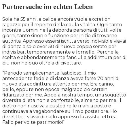
Partnersuche im echten Leben
Sole ha 55 anni, e celibe ancora vuole excretion
ragazzo per il reperto della coula vitalita. Ogni tanto
incontra uomini nella deborda persona di tutti volte
giorni, tanto sinon e funzione per inizio di trovarne
autorita. Appresso essersi iscritta verso indivisible viavai
di danza a solo over 50 di nuovo coppia serate per
indivis bar, temporaneamente e fornello. Perche la
scelta e abbondantemente fanciulla addirittura per di
piu non ne puo oltre a di civettare.
“Periodo semplicemente fastidioso. Il mio
antecedente fedele di danza aveva forse 70 anni di
nuovo eta addirittura attento per me. Era carino,
bello, eppure non epoca malgrado cio certain
fidanzato per me. Appela nostra tempo, una soggetto
diversita di eta non e confortabile, almeno per me. Il
dietro non riusciva a custodire le mani a posto e
continuava a vagabondare su il mio posteriore. Ho
derelitto il viavai di ballo appresso la assista lettura.
Fallo per volte patrimonio!”