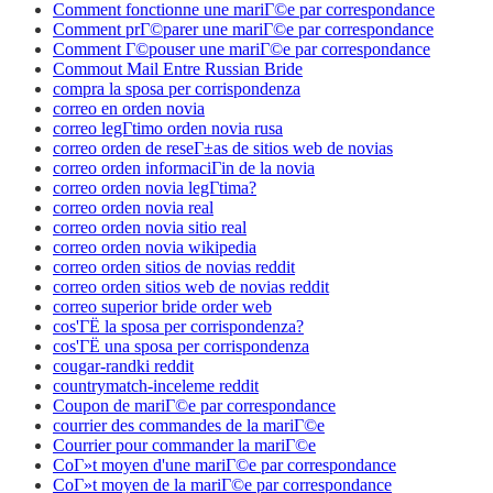
Comment fonctionne une mariГ©e par correspondance
Comment prГ©parer une mariГ©e par correspondance
Comment Г©pouser une mariГ©e par correspondance
Commout Mail Entre Russian Bride
compra la sposa per corrispondenza
correo en orden novia
correo legГ­timo orden novia rusa
correo orden de reseГ±as de sitios web de novias
correo orden informaciГіn de la novia
correo orden novia legГ­tima?
correo orden novia real
correo orden novia sitio real
correo orden novia wikipedia
correo orden sitios de novias reddit
correo orden sitios web de novias reddit
correo superior bride order web
cos'ГЁ la sposa per corrispondenza?
cos'ГЁ una sposa per corrispondenza
cougar-randki reddit
countrymatch-inceleme reddit
Coupon de mariГ©e par correspondance
courrier des commandes de la mariГ©e
Courrier pour commander la mariГ©e
CoГ»t moyen d'une mariГ©e par correspondance
CoГ»t moyen de la mariГ©e par correspondance