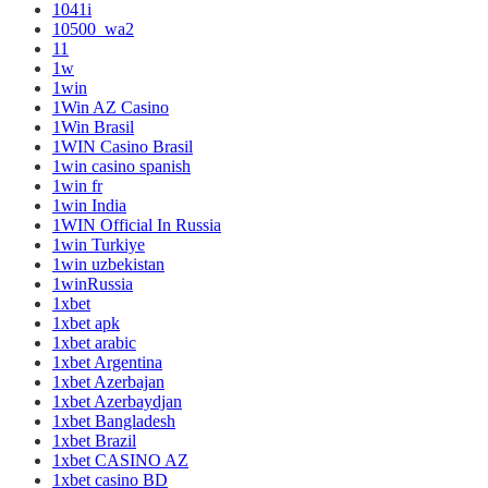
1041i
10500_wa2
11
1w
1win
1Win AZ Casino
1Win Brasil
1WIN Casino Brasil
1win casino spanish
1win fr
1win India
1WIN Official In Russia
1win Turkiye
1win uzbekistan
1winRussia
1xbet
1xbet apk
1xbet arabic
1xbet Argentina
1xbet Azerbajan
1xbet Azerbaydjan
1xbet Bangladesh
1xbet Brazil
1xbet CASINO AZ
1xbet casino BD