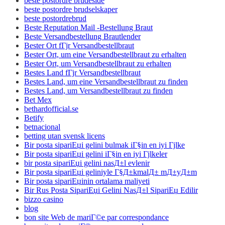
beste postordre brudeside
beste postordre brudselskaper
beste postordrebrud
Beste Reputation Mail -Bestellung Braut
Beste Versandbestellung Brautlender
Bester Ort fГјr Versandbestellbraut
Bester Ort, um eine Versandbestellbraut zu erhalten
Bester Ort, um Versandbestellbraut zu erhalten
Bestes Land fГјr Versandbestellbraut
Bestes Land, um eine Versandbestellbraut zu finden
Bestes Land, um Versandbestellbraut zu finden
Bet Mex
bethardofficial.se
Betify
betnacional
betting utan svensk licens
Bir posta sipariЕџi gelini bulmak iГ§in en iyi Гјlke
Bir posta sipariЕџi gelini iГ§in en iyi Гјlkeler
bir posta sipariЕџi gelini nasД±l evlenir
Bir posta sipariЕџi geliniyle Г§Д±kmalД± mД±yД±m
Bir posta sipariЕџinin ortalama maliyeti
Bir Rus Posta SipariЕџi Gelini NasД±l SipariЕџ Edilir
bizzo casino
blog
bon site Web de mariГ©e par correspondance