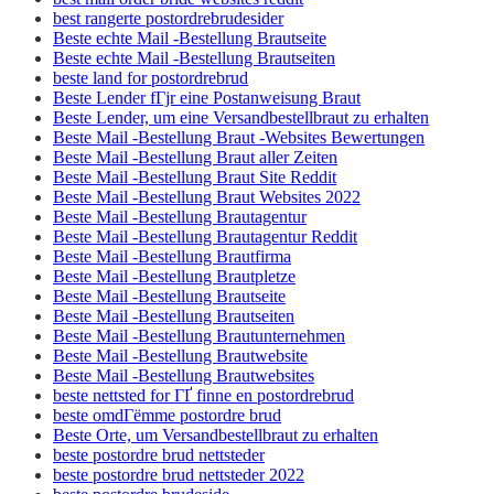
best rangerte postordrebrudesider
Beste echte Mail -Bestellung Brautseite
Beste echte Mail -Bestellung Brautseiten
beste land for postordrebrud
Beste Lender fГјr eine Postanweisung Braut
Beste Lender, um eine Versandbestellbraut zu erhalten
Beste Mail -Bestellung Braut -Websites Bewertungen
Beste Mail -Bestellung Braut aller Zeiten
Beste Mail -Bestellung Braut Site Reddit
Beste Mail -Bestellung Braut Websites 2022
Beste Mail -Bestellung Brautagentur
Beste Mail -Bestellung Brautagentur Reddit
Beste Mail -Bestellung Brautfirma
Beste Mail -Bestellung Brautpletze
Beste Mail -Bestellung Brautseite
Beste Mail -Bestellung Brautseiten
Beste Mail -Bestellung Brautunternehmen
Beste Mail -Bestellung Brautwebsite
Beste Mail -Bestellung Brautwebsites
beste nettsted for ГҐ finne en postordrebrud
beste omdГёmme postordre brud
Beste Orte, um Versandbestellbraut zu erhalten
beste postordre brud nettsteder
beste postordre brud nettsteder 2022