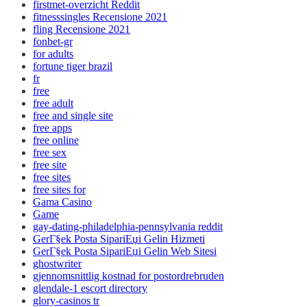
firstmet-overzicht Reddit
fitnesssingles Recensione 2021
fling Recensione 2021
fonbet-gr
for adults
fortune tiger brazil
fr
free
free adult
free and single site
free apps
free online
free sex
free site
free sites
free sites for
Gama Casino
Game
gay-dating-philadelphia-pennsylvania reddit
GerГ§ek Posta SipariЕџi Gelin Hizmeti
GerГ§ek Posta SipariЕџi Gelin Web Sitesi
ghostwriter
gjennomsnittlig kostnad for postordrebruden
glendale-1 escort directory
glory-casinos tr