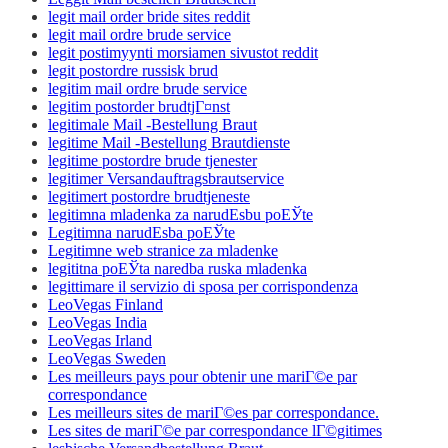
legit mail order bride sites reddit
legit mail ordre brude service
legit postimyynti morsiamen sivustot reddit
legit postordre russisk brud
legitim mail ordre brude service
legitim postorder brudtjГ¤nst
legitimale Mail -Bestellung Braut
legitime Mail -Bestellung Brautdienste
legitime postordre brude tjenester
legitimer Versandauftragsbrautservice
legitimert postordre brudtjeneste
legitimna mladenka za narudЕѕbu poЕЎte
Legitimna narudЕѕba poЕЎte
Legitimne web stranice za mladenke
legititna poЕЎta naredba ruska mladenka
legittimare il servizio di sposa per corrispondenza
LeoVegas Finland
LeoVegas India
LeoVegas Irland
LeoVegas Sweden
Les meilleurs pays pour obtenir une mariГ©e par
correspondance
Les meilleurs sites de mariГ©es par correspondance.
Les sites de mariГ©e par correspondance lГ©gitimes