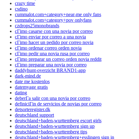
crazy time
csdino
cummalot.com+category+near-me only fans
cummalot.com+category+pov onlyfans
czdrops25monobrands
cГіmo casarse con una novia por correo
cГіmo enviar por correo a una novia
cГіmo hacer un pedido por correo novia
cГіmo ordenar correo orden novia
cГіmo pedir una novia rusa por correo
cГіmo preparar un correo orden novia reddit
cГіmo preparar una novia por correo
daddyhunt-overzicht BRAND1-app
dark-mind.de
date me kostenlos
datemyage gratis
dating
deberГ­a salir con una novia por correo
definiciГіn de servicios de novias por correo
detsorteregister.dk
deutschland support
deutschland+baden-wurttemberg escort girls
deutschland+baden-wurttemberg sign up
deutschland+baden-wurttemberg tips
deutschland+baden-wurttemberg+esslingen sign in