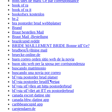
bons sites de mariГ©e par correspondance
book of ra
book of ra it
bookofsex kostenlos
br-2
bra postorder brud webbplatser
Brand
Braut bestellen Mail
Braut Mail -Bestellung
brazilcupid reddit
BRIDE MAILLEMENT BRIDE Bonne idГ©e?
brudbestÃ¤llning mail
bruecke-online.de
buen correo orden sitio web de la novia
buon sito web per la sposa per corrispondenza
buscando matrimonio
buscando una novia por correo
bГ¤sta postorder brud platser
bГ¤sta postorder brudfГ¶retag
bГ¤sta stГ¤llen att hitta postorderbrud
bГ¤sta stГ¤llet att fГҐ en postorderbrud
canada escort dating site
canada-bbw-dating app
caribbeancupid app
carstendaerr.de