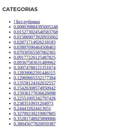
CATEGORIAS
! Без рубрики
0.008039884395005248
0.015273024540583768
0.015869073920935062
0.02871714926218183
0.03897690464508463
0.07030565587062365
0.09177226125487825
0.09367583631489962
0.10074788121351674
0.12839062591446115
0.12969665332177394
0.13558124162632557
0.15426308574950942
0.15936177836626098
0.22551005342797426
0.2383510931204973
0.244432624413651
0.32799239219907805
0.35281748925890066
0.38045677820059387