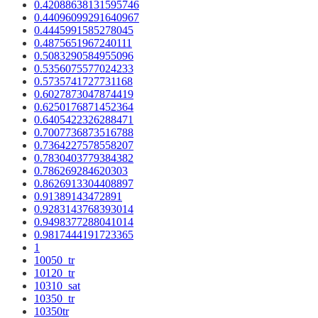
0.42088638131595746
0.44096099291640967
0.4445991585278045
0.4875651967240111
0.5083290584955096
0.5356075577024233
0.5735741727731168
0.6027873047874419
0.6250176871452364
0.6405422326288471
0.7007736873516788
0.7364227578558207
0.7830403779384382
0.786269284620303
0.8626913304408897
0.91389143472891
0.9283143768393014
0.9498377288041014
0.9817444191723365
1
10050_tr
10120_tr
10310_sat
10350_tr
10350tr