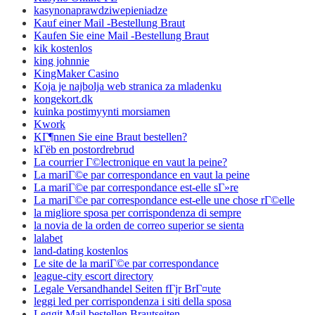
kasynonaprawdziwepieniadze
Kauf einer Mail -Bestellung Braut
Kaufen Sie eine Mail -Bestellung Braut
kik kostenlos
king johnnie
KingMaker Casino
Koja je najbolja web stranica za mladenku
kongekort.dk
kuinka postimyynti morsiamen
Kwork
KГ¶nnen Sie eine Braut bestellen?
kГёb en postordrebrud
La courrier Г©lectronique en vaut la peine?
La mariГ©e par correspondance en vaut la peine
La mariГ©e par correspondance est-elle sГ»re
La mariГ©e par correspondance est-elle une chose rГ©elle
la migliore sposa per corrispondenza di sempre
la novia de la orden de correo superior se sienta
lalabet
land-dating kostenlos
Le site de la mariГ©e par correspondance
league-city escort directory
Legale Versandhandel Seiten fГјr BrГ¤ute
leggi led per corrispondenza i siti della sposa
Leggit Mail bestellen Brautseiten