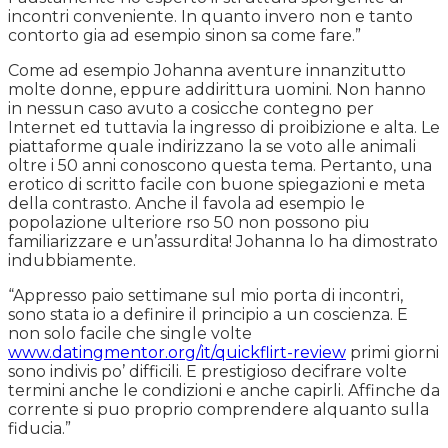
incontri conveniente. In quanto invero non e tanto
contorto gia ad esempio sinon sa come fare.”
Come ad esempio Johanna aventure innanzitutto
molte donne, eppure addirittura uomini. Non hanno
in nessun caso avuto a cosicche contegno per
Internet ed tuttavia la ingresso di proibizione e alta.
Le
piattaforme quale indirizzano la se voto alle animali
oltre i 50 anni conoscono questa tema. Pertanto, una
erotico di scritto facile con buone spiegazioni e meta
della contrasto. Anche il favola ad esempio le
popolazione ulteriore rso 50 non possono piu
familiarizzare e un’assurdita! Johanna lo ha dimostrato
indubbiamente.
“Appresso paio settimane sul mio porta di incontri,
sono stata io a definire il principio a un coscienza. E
non solo facile che single volte
www.datingmentor.org/it/quickflirt-review
primi giorni
sono indivis po’ difficili. E prestigioso decifrare volte
termini anche le condizioni e anche capirli. Affinche da
corrente si puo proprio comprendere alquanto sulla
fiducia.”