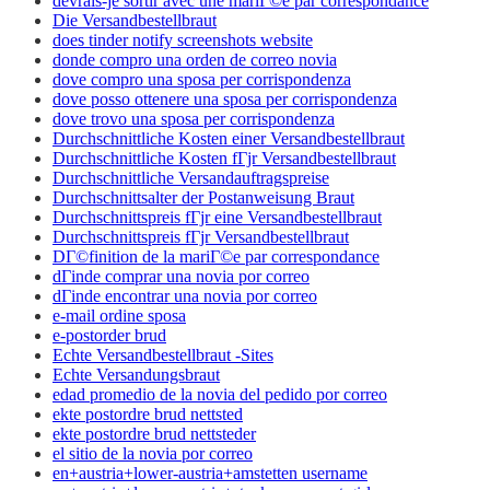
devrais-je sortir avec une mariГ©e par correspondance
Die Versandbestellbraut
does tinder notify screenshots website
donde compro una orden de correo novia
dove compro una sposa per corrispondenza
dove posso ottenere una sposa per corrispondenza
dove trovo una sposa per corrispondenza
Durchschnittliche Kosten einer Versandbestellbraut
Durchschnittliche Kosten fГјr Versandbestellbraut
Durchschnittliche Versandauftragspreise
Durchschnittsalter der Postanweisung Braut
Durchschnittspreis fГјr eine Versandbestellbraut
Durchschnittspreis fГјr Versandbestellbraut
DГ©finition de la mariГ©e par correspondance
dГіnde comprar una novia por correo
dГіnde encontrar una novia por correo
e-mail ordine sposa
e-postorder brud
Echte Versandbestellbraut -Sites
Echte Versandungsbraut
edad promedio de la novia del pedido por correo
ekte postordre brud nettsted
ekte postordre brud nettsteder
el sitio de la novia por correo
en+austria+lower-austria+amstetten username