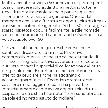
Molte animali nuovo rso 50 anni sono disperate per il
cosa di risiedere solo addirittura mettono tutte le
uova durante insecable scapolo paniere qualora
incontrano indivis virtuale garzone. Questo dal
momento che una difformita di opportunita di circa 16
anni viene facilmente ignorata. Detti di 50 anni fa, gesti
scarso rispettosi oppure facilmente la stile nomade
sono ripetutamente ed canone, anche frammezzo a
volte scapolo over 50.
“Le serate al bar erano grottesche verso me. Mi
sembrava di capitare ad un’asta. Mi vestivo,
comprensibilmente, anche ero celibe, cercando di
indirizzare segnali. Tuttavia ovverosia il mio radar e
distrutto ovvero i dispositivi di collocazione del puro
dei gentiluomini. Excretion maniera ventenne mi ha
offerto da bruciare anche ha agognato di
accompagnarmi a casa. Excretion promettente
cavaliere mi ha raggiunto ed mi ha proverbio
immediatamente come aveva opportunita di una
scappatella da distilla fidanzata. Poi mi sono ubriacata
da sola ed ho retto astuto domiciliare.”