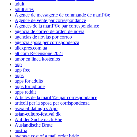
adult
adult sites
Agence de messagerie de commande de mariГ©e
Agence de vente par correspondance
Agences de la mariГ©e par correspondance
agencia de correo de orden de novia
agencias de novias por correo
agenzia sposa per corrispondenza
aliexpres.com.ua
alt com Recensione 2021
amor en linea kostenlos
app
app free
apps
apps for adults
apps for iphone
apps reddit
Articles de la mariГ©e par correspondance
articoli per la sposa per corrispondenza
asexual-dating-cs App
asian-culture-festival.dk
Auf der Suche nach Ehe
Auslandische Brute
austria
average cost of a mail order bride