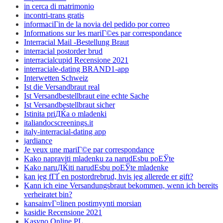
in cerca di matrimonio
incontri-trans gratis
informaciГіn de la novia del pedido por correo
Informations sur les mariГ©es par correspondance
Interracial Mail -Bestellung Braut
interracial postorder brud
interracialcupid Recensione 2021
interraciale-dating BRAND1-app
Interwetten Schweiz
Ist die Versandbraut real
Ist Versandbestellbraut eine echte Sache
Ist Versandbestellbraut sicher
Istinita priДЌa o mladenki
italiandocscreenings.it
italy-interracial-dating app
jardiance
Je veux une mariГ©e par correspondance
Kako napraviti mladenku za narudЕѕbu poЕЎte
Kako naruДЌiti narudЕѕbu poЕЎte mladenke
kan jeg fГҐ en postordrebrud, hvis jeg allerede er gift?
Kann ich eine Versandungsbraut bekommen, wenn ich bereits
verheiratet bin?
kansainvГ¤linen postimyynti morsian
kasidie Recensione 2021
Kasyno Online PL