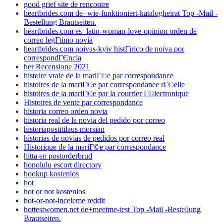
good grief site de rencontre
heartbrides.com de+wie-funktioniert-katalogheirat Top -Mail -
Bestellung Brautseiten.
heartbrides.com es+latin-woman-love-opinion orden de
correo legГ­timo novia
heartbrides.com noivas-kyiv histГіrico de noiva por
correspondГЄncia
her Recensione 2021
histoire vraie de la mariГ©e par correspondance
histoires de la mariГ©e par correspondance rГ©elle
histoires de la mariГ©e par la courrier Г©lectronique
Histoires de vente par correspondance
historia correo orden novia
historia real de la novia del pedido por correo
historiapostitilaus morsian
historias de novias de pedidos por correo real
Historique de la mariГ©e par correspondance
hitta en postorderbrud
honolulu escort directory
hookup kostenlos
hot
hot or not kostenlos
hot-or-not-inceleme reddit
hottestwomen.net de+meetme-test Top -Mail -Bestellung
Brautseiten.