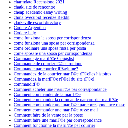
charmdate Recensione 2021
chatki site de rencontre
cheap academic essay writing
chinalovecupid-recenze Reddit
clarksville escort directory
Codere Argentina
Codere Italy
come funziona la sposa per corrispondenza
come funziona una sposa per corrispondenza
come ordinare una sposa russa per posta
come sposare una sposa per corrispondenza
Commandage mariГ©e Craigslist
Commande de courrier Г©lectronique
Commande par courrier lГ©gitime?
Commandez de la courrier mariГ©e rГ©elles histoires
Commandez la mariГ©e rГ©el du site rГ©el
commanditГ©
Comment acheter une mariГ©e par correspondance
Comment commander de la mariГ©e
Comment commander la commande par courrier mariГ©e
Comment commander une mariГ©e par correspondance russe
Comment commander une mariГ©e russe mail
Comment faire de la vente par la poste
Comment faire une mariГ©e par correspondance
Comment fonctionne la mariГ©e par courrier