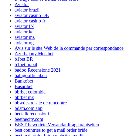
Aviator
aviator brazil
aviator casino DE
aviator casino fr
aviator IN
aviator ke
aviator mz
aviator ng
Avis sur le site Web de la commande par correspondance
Azerbajany Mostbet
b1bet BR
b1bet brazil
badoo Recensione 2021
bahigoofficial.ch
Bankobet
Basaribet
bbrbet colombia
bbrbet mx
bbwdesire site de rencontre
bdsm.com app
beetalk recensioni
beethecity.com
BEST bewertete Versandauftragsbrautseiten
best countries to get a mail order bride
best mail order bride websites reddit