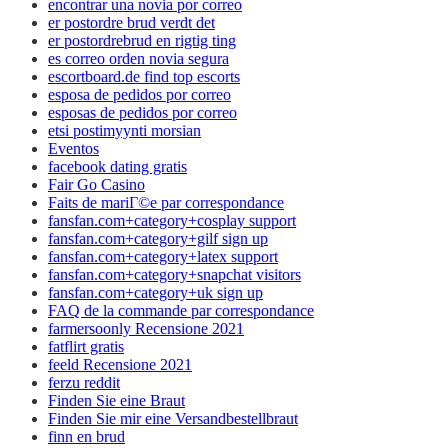
encontrar una novia por correo
er postordre brud verdt det
er postordrebrud en rigtig ting
es correo orden novia segura
escortboard.de find top escorts
esposa de pedidos por correo
esposas de pedidos por correo
etsi postimyynti morsian
Eventos
facebook dating gratis
Fair Go Casino
Faits de mariГ©e par correspondance
fansfan.com+category+cosplay support
fansfan.com+category+gilf sign up
fansfan.com+category+latex support
fansfan.com+category+snapchat visitors
fansfan.com+category+uk sign up
FAQ de la commande par correspondance
farmersoonly Recensione 2021
fatflirt gratis
feeld Recensione 2021
ferzu reddit
Finden Sie eine Braut
Finden Sie mir eine Versandbestellbraut
finn en brud