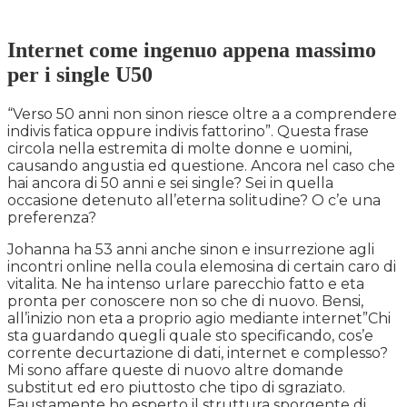
Internet come ingenuo appena massimo
per i single U50
“Verso 50 anni non sinon riesce oltre a a comprendere
indivis fatica oppure indivis fattorino”. Questa frase
circola nella estremita di molte donne e uomini,
causando angustia ed questione. Ancora nel caso che
hai ancora di 50 anni e sei single? Sei in quella
occasione detenuto all’eterna solitudine? O c’e una
preferenza?
Johanna ha 53 anni anche sinon e insurrezione agli
incontri online nella coula elemosina di certain caro di
vitalita. Ne ha intenso urlare parecchio fatto e eta
pronta per conoscere non so che di nuovo. Bensi,
all’inizio non eta a proprio agio mediante internet”Chi
sta guardando quegli quale sto specificando, cos’e
corrente decurtazione di dati, internet e complesso?
Mi sono affare queste di nuovo altre domande
substitut ed ero piuttosto che tipo di sgraziato.
Faustamente ho esperto il struttura sporgente di