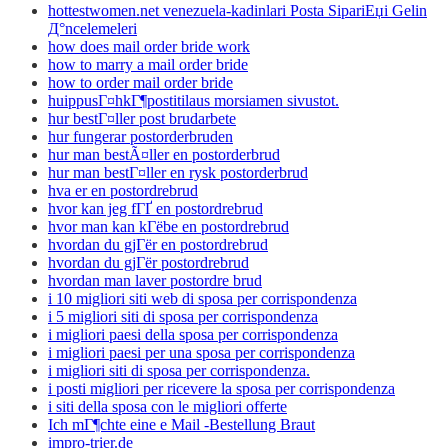
hottestwomen.net venezuela-kadinlari Posta SipariЕџi Gelin
Д°ncelemeleri
how does mail order bride work
how to marry a mail order bride
how to order mail order bride
huippusГ¤hkГ¶postitilaus morsiamen sivustot.
hur bestГ¤ller post brudarbete
hur fungerar postorderbruden
hur man bestÃ¤ller en postorderbrud
hur man bestГ¤ller en rysk postorderbrud
hva er en postordrebrud
hvor kan jeg fГҐ en postordrebrud
hvor man kan kГёbe en postordrebrud
hvordan du gjГёr en postordrebrud
hvordan du gjГёr postordrebrud
hvordan man laver postordre brud
i 10 migliori siti web di sposa per corrispondenza
i 5 migliori siti di sposa per corrispondenza
i migliori paesi della sposa per corrispondenza
i migliori paesi per una sposa per corrispondenza
i migliori siti di sposa per corrispondenza.
i posti migliori per ricevere la sposa per corrispondenza
i siti della sposa con le migliori offerte
Ich mГ¶chte eine e Mail -Bestellung Braut
impro-trier.de