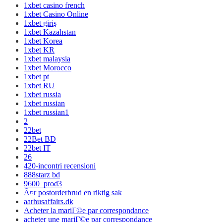
1xbet casino french
1xbet Casino Online
1xbet giriş
1xbet Kazahstan
1xbet Korea
1xbet KR
1xbet malaysia
1xbet Morocco
1xbet pt
1xbet RU
1xbet russia
1xbet russian
1xbet russian1
2
22bet
22Bet BD
22bet IT
26
420-incontri recensioni
888starz bd
9600_prod3
Ã¤r postorderbrud en riktig sak
aarhusaffairs.dk
Acheter la mariГ©e par correspondance
acheter une mariГ©e par correspondance