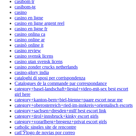
casibom tr
casibom-tg
casino
casino en ligne
casino en ligne argent reel
casino en ligne fr
casino onlina ca
casino online ar
casinò online it
casino review
casino svensk licens
casino utan svensk licens
casino zonder crucks netherlands
casino-glory india
cataloghi di sposi per corrispondenza
Catalogues de la commande par correspondance
category+basel-landschaft+liestal+video-mit-sex best escort
girl here
category+kanton-bern+biel-bienne+paare escort near me
category+oberosterreich+ried-im-innkreis+orientalisch escorts
category+sachsen+dresden+milf best escort link
category+tirol+innsbruck+kinky escort girls
category+vorarlberg+bregenz+privat escort girls
catholic singles site de rencontre
catГЎlogo de novias por correo